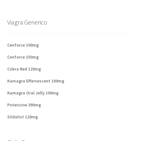
Panier
Viagra Generico
Conditions
Contacts
Cenforce 100mg
Cenforce 150mg
Méthodes d’expédition
Cobra Red 120mg
Modes de paiement
Kamagra Effervescent 100mg
Kamagra Oral Jelly 100mg
Mentions Légales
Potenzine 390mg
Mon compte
Sildalist 120mg
Paiement