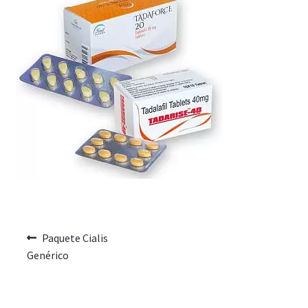
Voyage romantique.
Faire la fête
Comment choisir?
Base de données de produits
D’accord
Halloween
Vérifiez le statut de votre Commande
Paquete Cialis
Genérico
Blogue
Blog