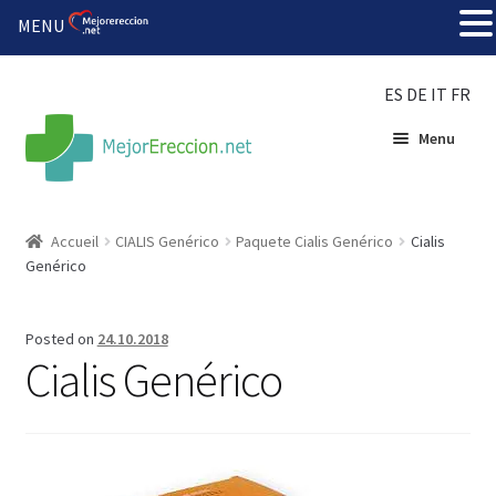
MENU
ES
DE
IT
FR
Menu
Accueil
Accueil
CIALIS Genérico
Paquete Cialis Genérico
Cialis
Genérico
Roue de la fortune
Organiser une fête
Posted on
24.10.2018
Cialis Genérico
Solution bon marché
Súper amantes