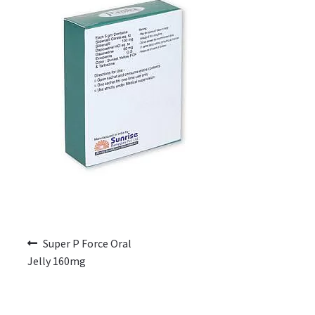
Voyage romantique.
Faire la fête
Comment choisir?
Base de données de produits
D’accord
Halloween
Vérifiez le statut de votre Commande
Super P Force Oral
Jelly 160mg
Blogue
Blog