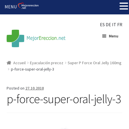
MENU
ES
DE
IT
FR
Menu
Accueil
Accueil
Eyaculación precoz
Super P Force Oral Jelly 160mg
p-force-super-oral-jelly-3
Roue de la fortune
Organiser une fête
Posted on
27.10.2018
p-force-super-oral-jelly-3
Solution bon marché
Súper amantes