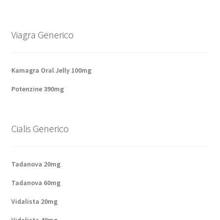
Panier
Viagra Generico
Conditions
Contacts
Kamagra Oral Jelly 100mg
Potenzine 390mg
Méthodes d’expédition
Modes de paiement
Cialis Generico
Mentions Légales
Tadanova 20mg
Mon compte
Tadanova 60mg
Paiement
Vidalista 20mg
Vidalista 40mg