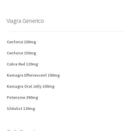
Panier
Viagra Generico
Conditions
Contacts
Cenforce 100mg
Cenforce 150mg
Méthodes d’expédition
Cobra Red 120mg
Modes de paiement
Kamagra Effervescent 100mg
Kamagra Oral Jelly 100mg
Mentions Légales
Potenzine 390mg
Mon compte
Sildalist 120mg
Paiement