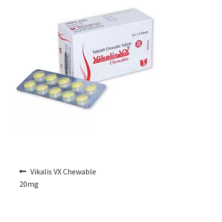
Voyage romantique.
Faire la fête
Comment choisir?
Base de données de produits
D’accord
Halloween
Vérifiez le statut de votre Commande
Vikalis VX Chewable
20mg
Blogue
Blog