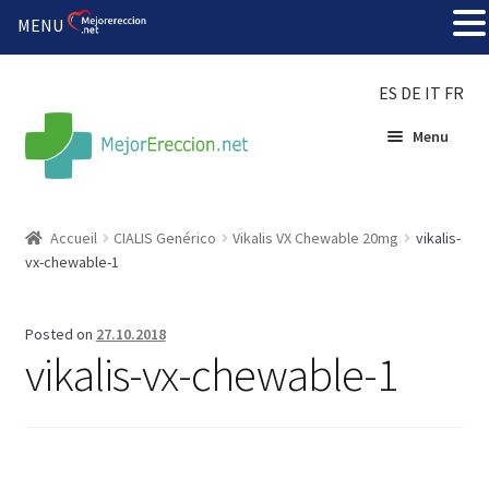
MENU
ES
DE
IT
FR
Menu
Accueil
Accueil
CIALIS Genérico
Vikalis VX Chewable 20mg
vikalis-
vx-chewable-1
Roue de la fortune
Organiser une fête
Posted on
27.10.2018
vikalis-vx-chewable-1
Solution bon marché
Súper amantes