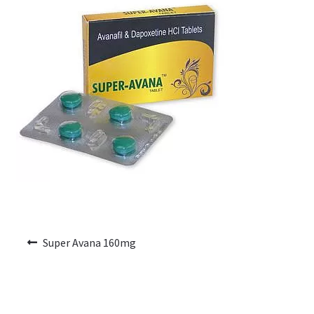
Voyage romantique.
Faire la fête
Comment choisir?
Base de données de produits
D’accord
Halloween
Vérifiez le statut de votre Commande
Super Avana 160mg
Blogue
Blog