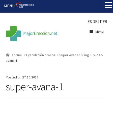
MENU
ES
DE
IT
FR
Menu
Accueil
Accueil
Eyaculación precoz
Super Avana 160mg
super-
avana-1
Roue de la fortune
Organiser une fête
Posted on
27.10.2018
super-avana-1
Solution bon marché
Súper amantes