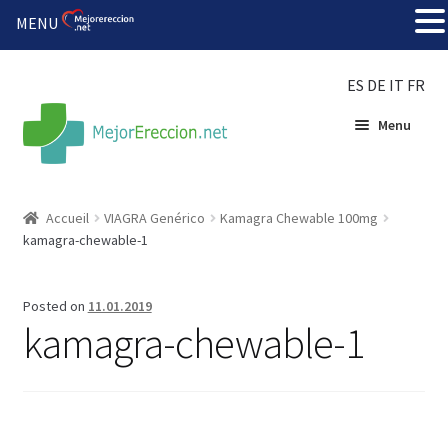
MENU
ES
DE
IT
FR
Menu
Accueil
Accueil
VIAGRA Genérico
Kamagra Chewable 100mg
kamagra-chewable-1
Roue de la fortune
Organiser une fête
Posted on
11.01.2019
kamagra-chewable-1
Solution bon marché
Súper amantes