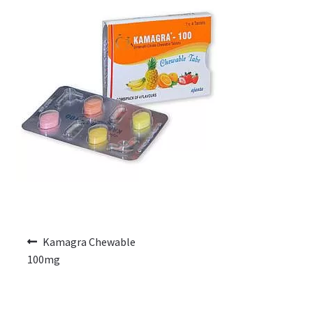
Voyage romantique.
Faire la fête
Comment choisir?
Base de données de produits
D’accord
Halloween
Vérifiez le statut de votre Commande
Kamagra Chewable
100mg
Blogue
Blog