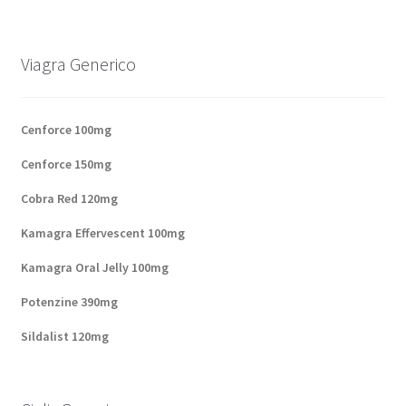
Panier
Viagra Generico
Conditions
Contacts
Cenforce 100mg
Cenforce 150mg
Méthodes d’expédition
Cobra Red 120mg
Modes de paiement
Kamagra Effervescent 100mg
Kamagra Oral Jelly 100mg
Mentions Légales
Potenzine 390mg
Mon compte
Sildalist 120mg
Paiement