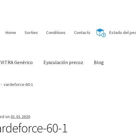
Home
Sorties
Conditions
Contacts
Estado del pe
EVITRA Genérico
Eyaculación precoz
Blog
Solution bon marché
Súper amantes
Voyage romantique.
Faire la
vardeforce-60-1
ts
D’accord
Halloween
Vérifiez le statut de votre Commande
Blog
dition
Modes de paiement
Mentions Légales
Mon compte
Paieme
ed on
01.01.2020
ardeforce-60-1
uemment posées
Sorties
A propos de nous