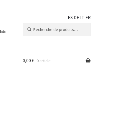
ES
DE
IT
FR
Recherche
dido
0,00
€
0 article
 fête
ue
Blog
nt