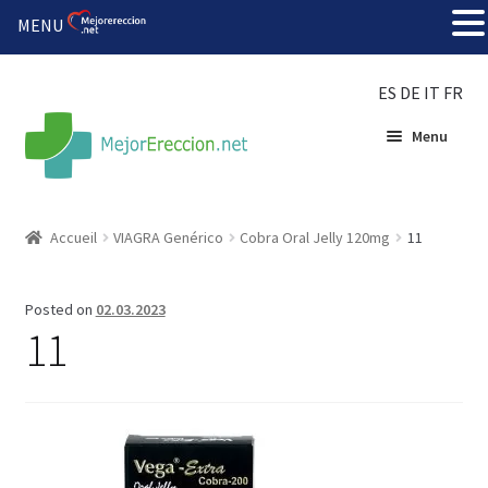
MENU
ES
DE
IT
FR
Menu
Accueil
Accueil
VIAGRA Genérico
Cobra Oral Jelly 120mg
11
Roue de la fortune
Posted on
02.03.2023
Organiser une fête
11
Solution bon marché
Súper amantes