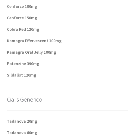
Cenforce 100mg
Panier
Cenforce 150mg
Conditions
Cobra Red 120mg
Kamagra Effervescent 100mg
Contacts
Kamagra Oral Jelly 100mg
Méthodes d’expédition
Potenzine 390mg
Modes de paiement
Sildalist 120mg
Mentions Légales
Cialis Generico
Mon compte
Tadanova 20mg
Paiement
Tadanova 60mg