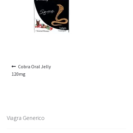
Voyage romantique.
Faire la fête
Comment choisir?
Base de données de produits
D’accord
Cobra Oral Jelly
120mg
Halloween
Vérifiez le statut de votre Commande
Blogue
Viagra Generico
Blog