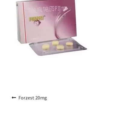
Voyage romantique.
Faire la fête
Comment choisir?
Base de données de produits
D’accord
Halloween
Forzest 20mg
Vérifiez le statut de votre Commande
Blogue
Blog