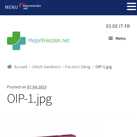
MENU
ES
DE
IT
FR
Menu
Accueil
Accueil
CIALIS Genérico
Forzest 20mg
OIP-1.jpg
Roue de la fortune
Posted on
07.04.2023
Organiser une fête
OIP-1.jpg
Solution bon marché
Súper amantes