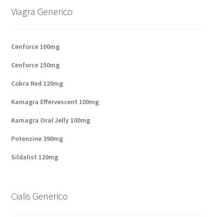
Viagra Generico
Panier
Conditions
Cenforce 100mg
Cenforce 150mg
Contacts
Cobra Red 120mg
Méthodes d’expédition
Kamagra Effervescent 100mg
Modes de paiement
Kamagra Oral Jelly 100mg
Potenzine 390mg
Mentions Légales
Sildalist 120mg
Mon compte
Cialis Generico
Paiement