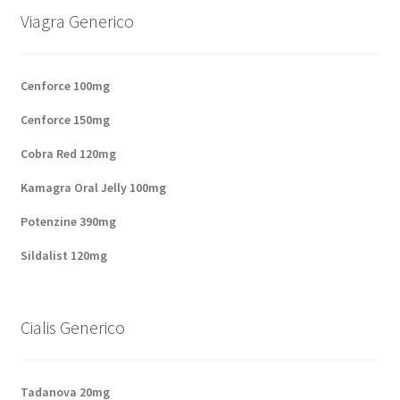
Viagra Generico
Panier
Conditions
Cenforce 100mg
Cenforce 150mg
Contacts
Cobra Red 120mg
Méthodes d’expédition
Kamagra Oral Jelly 100mg
Modes de paiement
Potenzine 390mg
Sildalist 120mg
Mentions Légales
Mon compte
Cialis Generico
Paiement
Tadanova 20mg