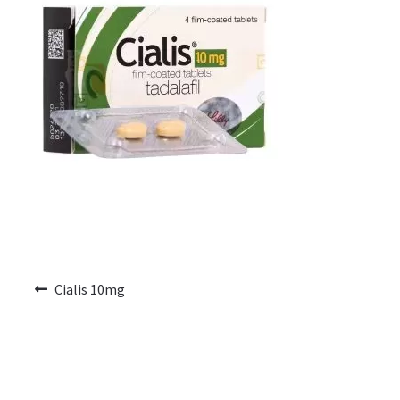
Voyage romantique.
Faire la fête
Comment choisir?
Base de données de produits
D’accord
Halloween
Cialis 10mg
Vérifiez le statut de votre Commande
Blogue
Blog