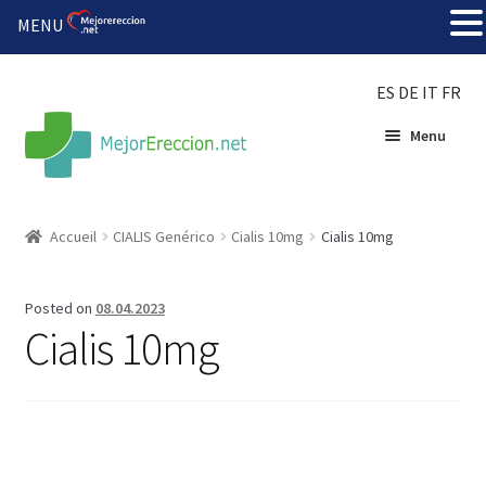
MENU
ES
DE
IT
FR
Menu
Accueil
Accueil
CIALIS Genérico
Cialis 10mg
Cialis 10mg
Roue de la fortune
Posted on
08.04.2023
Organiser une fête
Cialis 10mg
Solution bon marché
Súper amantes