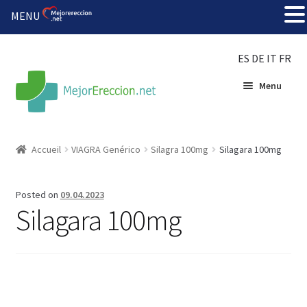
MENU
ES
DE
IT
FR
Menu
Accueil
Accueil
VIAGRA Genérico
Silagra 100mg
Silagara 100mg
Roue de la fortune
Posted on
09.04.2023
Organiser une fête
Silagara 100mg
Solution bon marché
Súper amantes