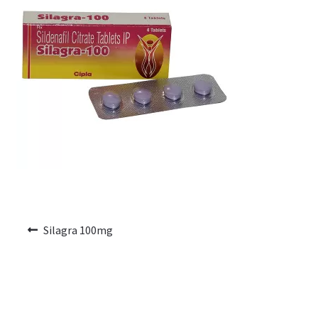
Voyage romantique.
Faire la fête
Comment choisir?
Base de données de produits
D’accord
Halloween
Silagra 100mg
Vérifiez le statut de votre Commande
Blogue
Blog