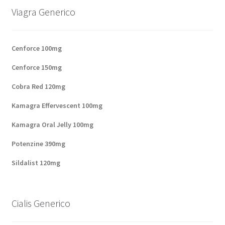
Viagra Generico
Panier
Conditions
Cenforce 100mg
Cenforce 150mg
Contacts
Cobra Red 120mg
Méthodes d’expédition
Kamagra Effervescent 100mg
Modes de paiement
Kamagra Oral Jelly 100mg
Potenzine 390mg
Mentions Légales
Sildalist 120mg
Mon compte
Cialis Generico
Paiement