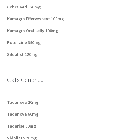
Cobra Red 120mg
Panier
Kamagra Effervescent 100mg
Conditions
Kamagra Oral Jelly 100mg
Potenzine 390mg
Contacts
Sildalist 120mg
Méthodes d’expédition
Modes de paiement
Cialis Generico
Mentions Légales
Tadanova 20mg
Mon compte
Tadanova 60mg
Tadarise 60mg
Paiement
Vidalista 20mg