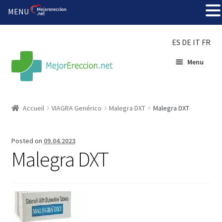
MENU
ES
DE
IT
FR
Menu
Accueil
Accueil
VIAGRA Genérico
Malegra DXT
Malegra DXT
Roue de la fortune
Posted on
09.04.2023
Organiser une fête
Malegra DXT
Solution bon marché
Súper amantes