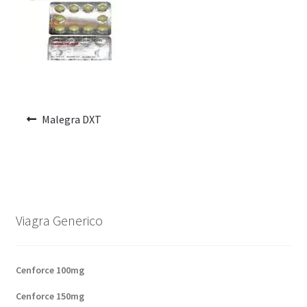
Voyage romantique.
Faire la fête
Comment choisir?
Base de données de produits
Malegra DXT
D’accord
Halloween
Viagra Generico
Vérifiez le statut de votre Commande
Blogue
Cenforce 100mg
Blog
Cenforce 150mg