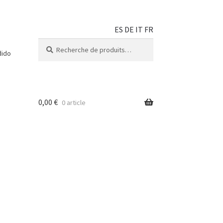
ES
DE
IT
FR
Recherche
dido
0,00
€
0 article
 fête
ue
Blog
nt