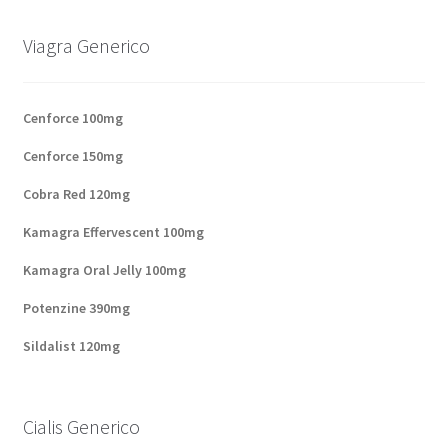
Panier
Viagra Generico
Conditions
Cenforce 100mg
Contacts
Cenforce 150mg
Méthodes d’expédition
Cobra Red 120mg
Kamagra Effervescent 100mg
Modes de paiement
Kamagra Oral Jelly 100mg
Mentions Légales
Potenzine 390mg
Sildalist 120mg
Mon compte
Paiement
Cialis Generico