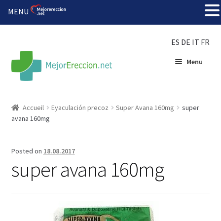
MENU
ES
DE
IT
FR
Menu
Accueil
Accueil
Eyaculación precoz
Super Avana 160mg
super
avana 160mg
Roue de la fortune
Organiser une fête
Posted on
18.08.2017
super avana 160mg
Solution bon marché
Súper amantes