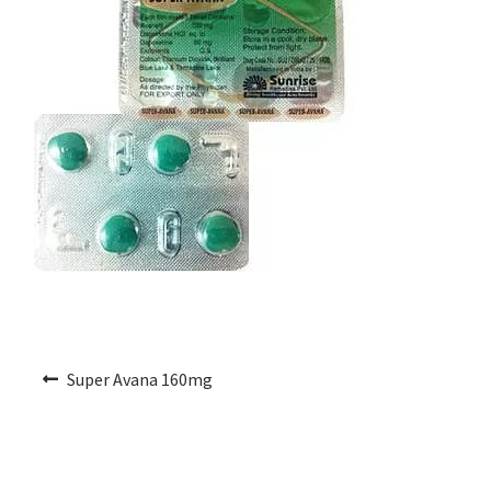
Voyage romantique.
Faire la fête
Comment choisir?
Base de données de produits
D’accord
Halloween
Vérifiez le statut de votre Commande
Super Avana 160mg
Blogue
Blog