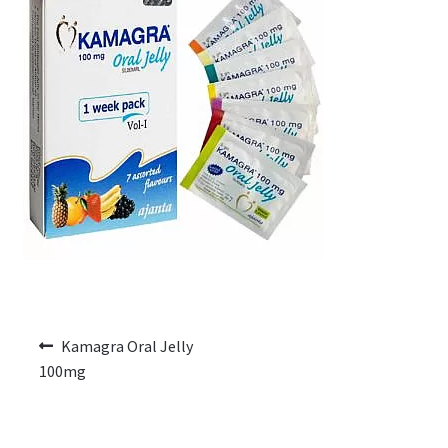
Voyage romantique.
Faire la fête
Comment choisir?
Base de données de produits
D’accord
Halloween
Vérifiez le statut de votre Commande
Kamagra Oral Jelly
100mg
Blogue
Blog