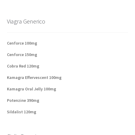
Panier
Viagra Generico
Conditions
Contacts
Cenforce 100mg
Cenforce 150mg
Méthodes d’expédition
Cobra Red 120mg
Modes de paiement
Kamagra Effervescent 100mg
Kamagra Oral Jelly 100mg
Mentions Légales
Potenzine 390mg
Mon compte
Sildalist 120mg
Paiement