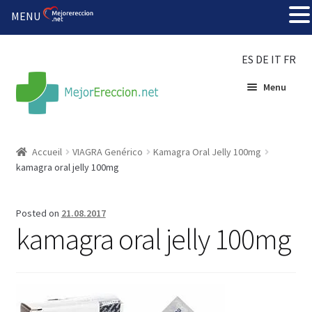
MENU
ES
DE
IT
FR
Menu
Accueil
Accueil
VIAGRA Genérico
Kamagra Oral Jelly 100mg
kamagra oral jelly 100mg
Roue de la fortune
Organiser une fête
Posted on
21.08.2017
kamagra oral jelly 100mg
Solution bon marché
Súper amantes