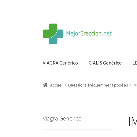
VIAGRA Genérico
CIALIS Genérico
L
Accueil
Roue de la fortune
Organiser une fête
Accueil
Questions fréquemment posées
IM
Comment choisir?
Base de données de produi
Panier
Conditions
Contacts
Méthodes d’expé
I
Viagra Generico
Politique de confidentialité
Questions fréq