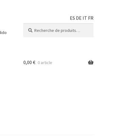
ES
DE
IT
FR
Recherche
dido
0,00
€
0 article
 fête
ue
Blog
nt