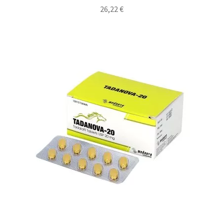
26,22
€