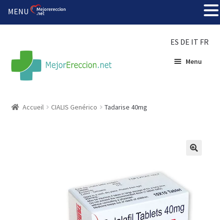
MENU
ES
DE
IT
FR
Menu
Accueil
Accueil
CIALIS Genérico
Tadarise 40mg
Roue de la fortune
Organiser une fête
🔍
Solution bon marché
Súper amantes