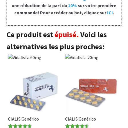
Politique de confidentialité
une réduction de la part du
10%
sur votre première
commande! Pour accéder au bot, cliquez sur
ICI
.
Questions fréquemment posées
Ce produit est
épuisé.
Voici les
Sorties
alternatives les plus proches:
A propos de nous
CIALIS Genérico
CIALIS Genérico