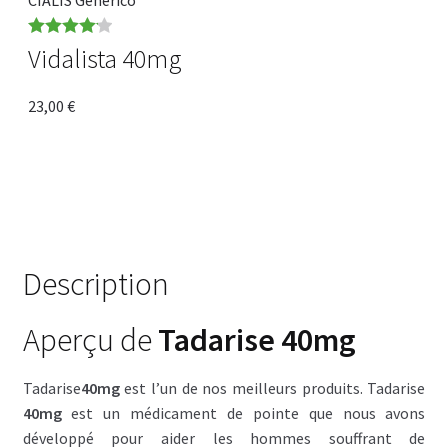
CIALIS Genérico
Note
4.14
Vidalista 40mg
sur 5
23,00
€
Description
Aperçu de
Tadarise 40mg
Tadarise
40mg
est l’un de nos meilleurs produits. Tadarise
40mg
est un médicament de pointe que nous avons
développé pour aider les hommes souffrant de