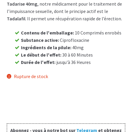
Tadarise 40mg,
notre médicament pour le traitement de
Panier
l’impuissance sexuelle, dont le principe actif est le
Tadalafil
. Il permet une récupération rapide de l’érection.
Conditions
Contenu de l'emballage
:
10 Comprimés enrobés
Substance active
:
Ciprofloxacine
Contacts
Ingrédients de la pilule
:
40mg
Le début de l'effet
:
30 à 60 Minutes
Méthodes d’expédition
Durée de l'effet
:
jusqu'à 36 Heures
Modes de paiement
Rupture de stock
Mentions Légales
Mon compte
Paiement
Abonnez - vous à notre bot sur
Telegram
et obtenez