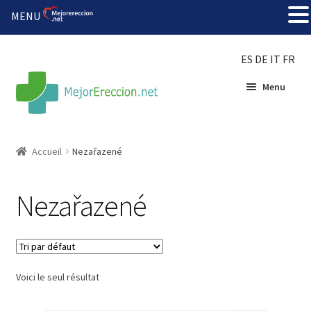
MENU
ES
DE
IT
FR
Menu
Accueil
Accueil
Nezařazené
Roue de la fortune
Nezařazené
Organiser une fête
Solution bon marché
Voici le seul résultat
Súper amantes