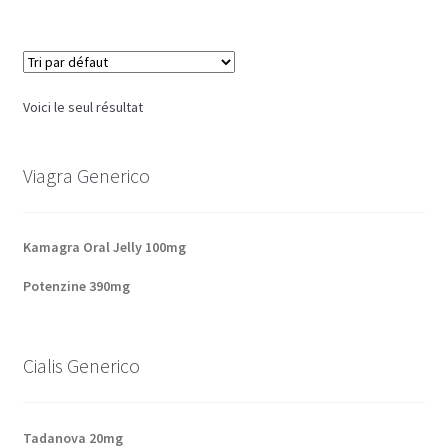
Panier
Conditions
Voici le seul résultat
Contacts
Viagra Generico
Méthodes d’expédition
Modes de paiement
Kamagra Oral Jelly 100mg
Potenzine 390mg
Mentions Légales
Mon compte
Cialis Generico
Paiement
Tadanova 20mg