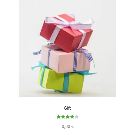
Voyage romantique.
Faire la fête
Comment choisir?
Base de données de produits
D’accord
Halloween
Vérifiez le statut de votre Commande
Gift
Blogue
Note
4.00
0,00
€
Blog
sur 5