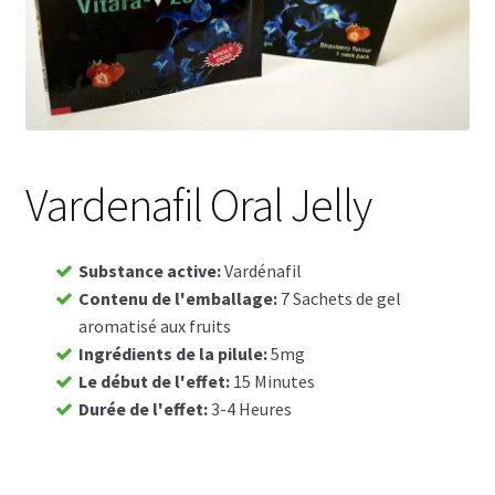
Voyage romantique.
Faire la fête
Comment choisir?
Base de données de produits
Vardenafil Oral Jelly
D’accord
Substance active
:
Vardénafil
Contenu de l'emballage
:
7 Sachets de gel
Halloween
aromatisé aux fruits
Ingrédients de la pilule
:
5mg
Vérifiez le statut de votre Commande
Le début de l'effet
:
15 Minutes
Durée de l'effet
:
3-4 Heures
Blogue
Blog