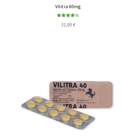
Vilitra 60mg
Note
4.33
31,00
€
sur 5