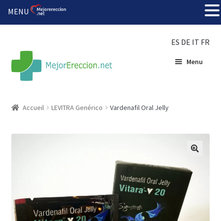
MENU
ES
DE
IT
FR
Menu
Accueil
Accueil
LEVITRA Genérico
Vardenafil Oral Jelly
Roue de la fortune
Organiser une fête
🔍
Solution bon marché
Súper amantes