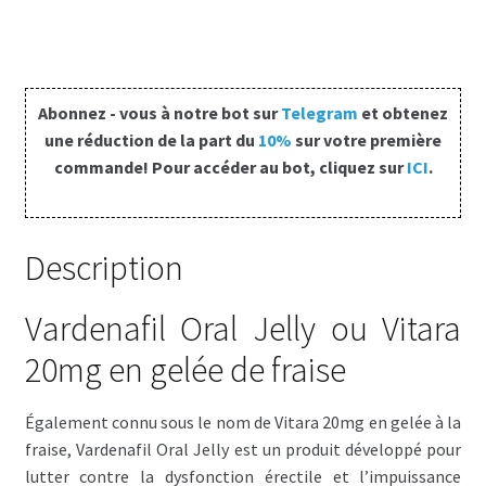
Panier
Conditions
Abonnez - vous à notre bot sur
Telegram
et obtenez
une réduction de la part du
10%
sur votre première
Contacts
commande! Pour accéder au bot, cliquez sur
ICI
.
Méthodes d’expédition
Description
Modes de paiement
Vardenafil Oral Jelly ou Vitara
Mentions Légales
20mg en gelée de fraise
Mon compte
Également connu sous le nom de Vitara 20mg en gelée à la
Paiement
fraise, Vardenafil Oral Jelly est un produit développé pour
lutter contre la dysfonction érectile et l’impuissance