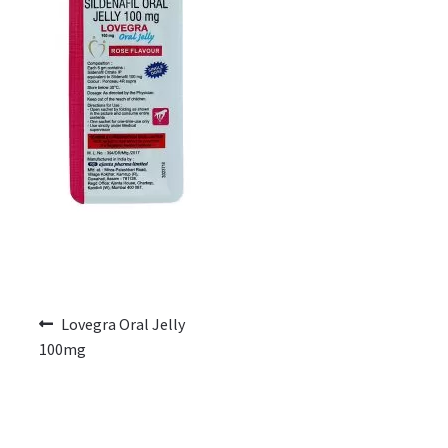
Voyage romantique.
Faire la fête
Comment choisir?
Base de données de produits
D’accord
Halloween
Lovegra Oral Jelly
Vérifiez le statut de votre Commande
100mg
Blogue
Blog