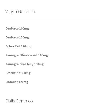
Panier
Viagra Generico
Conditions
Cenforce 100mg
Contacts
Cenforce 150mg
Méthodes d’expédition
Cobra Red 120mg
Kamagra Effervescent 100mg
Modes de paiement
Kamagra Oral Jelly 100mg
Mentions Légales
Potenzine 390mg
Sildalist 120mg
Mon compte
Paiement
Cialis Generico