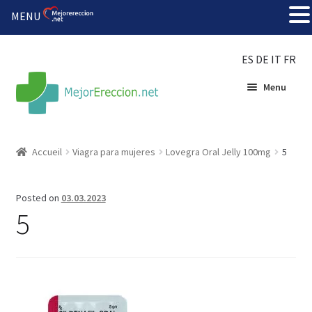
MENU
ES
DE
IT
FR
Menu
Accueil
Accueil
Viagra para mujeres
Lovegra Oral Jelly 100mg
5
Roue de la fortune
Posted on
03.03.2023
Organiser une fête
5
Solution bon marché
Súper amantes