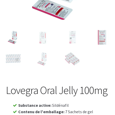
Voyage romantique.
Faire la fête
Comment choisir?
Base de données de produits
D’accord
Halloween
Vérifiez le statut de votre Commande
Lovegra Oral Jelly 100mg
Blogue
Substance active
:
Sildénafil
Blog
Contenu de l'emballage
:
7 Sachets de gel