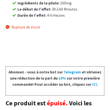
Ingrédients de la pilule
:
100mg
Panier
Le début de l'effet
:
30 à 60 Minutes
Durée de l'effet
:
4-6 Heures
Conditions
Rupture de stock
Contacts
Méthodes d’expédition
Modes de paiement
Abonnez - vous à notre bot sur
Telegram
et obtenez
Mentions Légales
une réduction de la part du
10%
sur votre première
commande! Pour accéder au bot, cliquez sur
ICI
.
Mon compte
Paiement
Ce produit est
épuisé.
Voici les