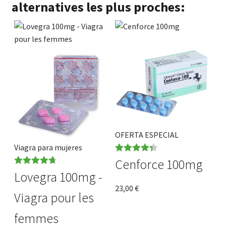
alternatives les plus proches:
Politique de confidentialité
Questions fréquemment posées
Sorties
A propos de nous
OFERTA ESPECIAL
Viagra para mujeres
Note
4.36
Cenforce 100mg
Note
4.75
sur 5
Lovegra 100mg -
sur 5
23,00
€
Viagra pour les
femmes