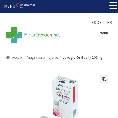
MENU
ES
DE
IT
FR
Menu
Accueil
Accueil
Viagra para mujeres
Lovegra Oral Jelly 100mg
Roue de la fortune
Organiser une fête
🔍
Solution bon marché
Súper amantes