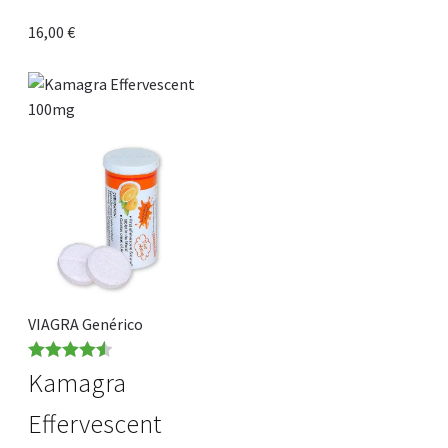
16,00
€
VIAGRA Genérico
Note
4.56
Kamagra
sur 5
Effervescent