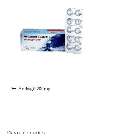
Voyage romantique.
Faire la fête
Comment choisir?
Base de données de produits
D’accord
Halloween
Modvigil 200mg
Vérifiez le statut de votre Commande
Blogue
Blog
Viagra Generico