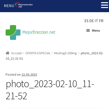
MENU
ES
DE
IT
FR
Menu
Accueil
Accueil
OFERTA ESPECIAL
Modvigil 200mg
photo_2023-02-
10_11-21-52
Roue de la fortune
Organiser une fête
Posted on
22.03.2023
photo_2023-02-10_11-
Solution bon marché
21-52
Súper amantes