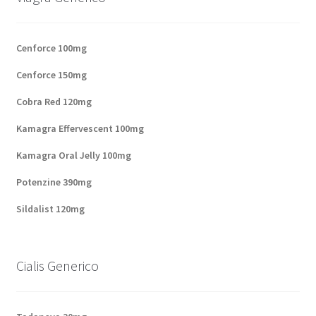
Panier
Cenforce 100mg
Conditions
Cenforce 150mg
Contacts
Cobra Red 120mg
Kamagra Effervescent 100mg
Méthodes d’expédition
Kamagra Oral Jelly 100mg
Modes de paiement
Potenzine 390mg
Sildalist 120mg
Mentions Légales
Mon compte
Cialis Generico
Paiement