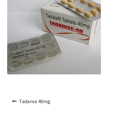
Voyage romantique.
Faire la fête
Comment choisir?
Base de données de produits
D’accord
Halloween
Tadarise 40mg
Vérifiez le statut de votre Commande
Blogue
Blog