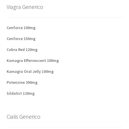
Viagra Generico
Panier
Conditions
Cenforce 100mg
Cenforce 150mg
Contacts
Cobra Red 120mg
Méthodes d’expédition
Kamagra Effervescent 100mg
Modes de paiement
Kamagra Oral Jelly 100mg
Potenzine 390mg
Mentions Légales
Sildalist 120mg
Mon compte
Cialis Generico
Paiement