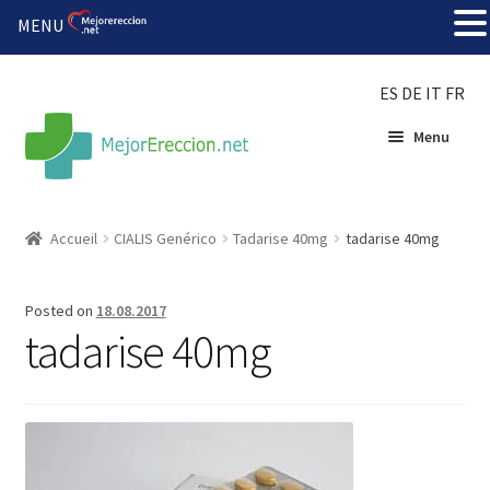
MENU
ES
DE
IT
FR
Menu
Accueil
Accueil
CIALIS Genérico
Tadarise 40mg
tadarise 40mg
Roue de la fortune
Posted on
18.08.2017
Organiser une fête
tadarise 40mg
Solution bon marché
Súper amantes