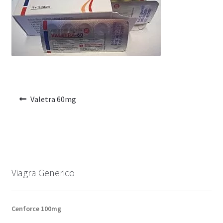
Voyage romantique.
Faire la fête
Comment choisir?
Base de données de produits
Valetra 60mg
D’accord
Halloween
Vérifiez le statut de votre Commande
Viagra Generico
Blogue
Cenforce 100mg
Blog