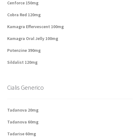
Cenforce 150mg
Panier
Cobra Red 120mg
Kamagra Effervescent 100mg
Conditions
Kamagra Oral Jelly 100mg
Contacts
Potenzine 390mg
Méthodes d’expédition
Sildalist 120mg
Modes de paiement
Cialis Generico
Mentions Légales
Tadanova 20mg
Mon compte
Tadanova 60mg
Paiement
Tadarise 60mg