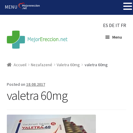
MENU
ES
DE
IT
FR
Menu
Accueil
Accueil
Nezařazené
Valetra 60mg
valetra 60mg
Roue de la fortune
Posted on
18.08.2017
Organiser une fête
valetra 60mg
Solution bon marché
Súper amantes