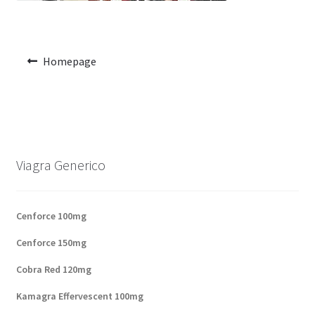
Voyage romantique.
Faire la fête
Homepage
Comment choisir?
Base de données de produits
D’accord
Viagra Generico
Halloween
Cenforce 100mg
Vérifiez le statut de votre Commande
Cenforce 150mg
Blogue
Cobra Red 120mg
Kamagra Effervescent 100mg
Blog