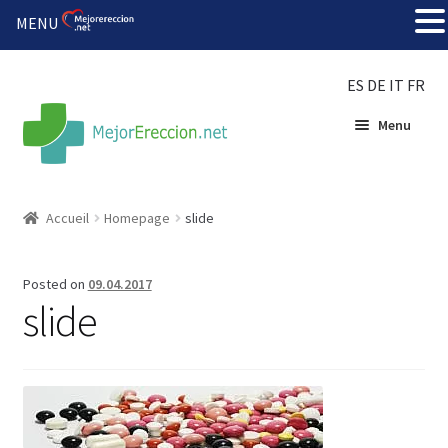
MENU
ES
DE
IT
FR
Menu
Accueil
Accueil
Homepage
slide
Roue de la fortune
Posted on
09.04.2017
Organiser une fête
slide
Solution bon marché
Súper amantes