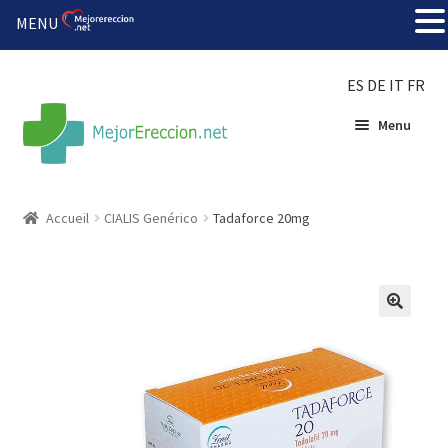
MENU
ES
DE
IT
FR
Menu
Accueil
Accueil
CIALIS Genérico
Tadaforce 20mg
Roue de la fortune
Organiser une fête
🔍
Solution bon marché
Súper amantes