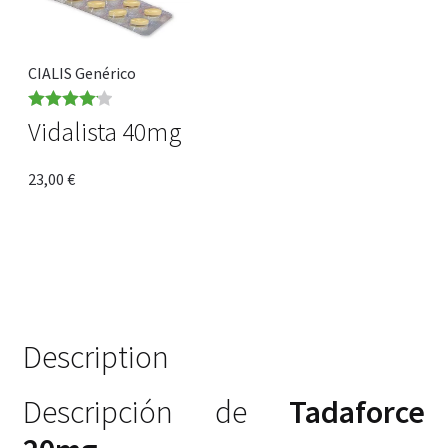
CIALIS Genérico
Note
4.14
Vidalista 40mg
sur 5
23,00
€
Description
Descripción de
Tadaforce