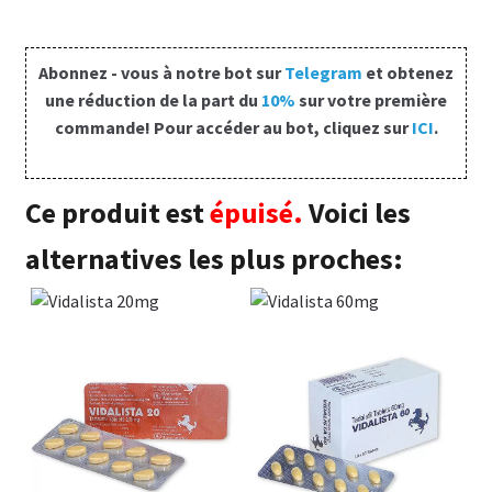
Politique de confidentialité
Questions fréquemment posées
Abonnez - vous à notre bot sur
Telegram
et obtenez
une réduction de la part du
10%
sur votre première
commande! Pour accéder au bot, cliquez sur
ICI
.
Sorties
A propos de nous
Ce produit est
épuisé.
Voici les
alternatives les plus proches: