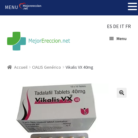
MENU
ES
DE
IT
FR
Menu
Accueil
Accueil
CIALIS Genérico
Vikalis VX 40mg
Roue de la fortune
Organiser une fête
🔍
Solution bon marché
Súper amantes