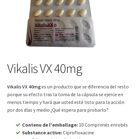
Voyage romantique.
Faire la fête
Comment choisir?
Base de données de produits
Vikalis VX 40mg
D’accord
Halloween
Vikalis VX 40mg
es un producto que se diferencia del resto
porque su efecto tras la toma de la cápsula se ejerce en
Vérifiez le statut de votre Commande
menos tiempo y hará que usted esté listo para la acción
por dos días y medio ¿Qué espera para probarlo?
Blogue
Contenu de l'emballage
:
10 Comprimés enrobés
Substance active
:
Ciprofloxacine
Blog