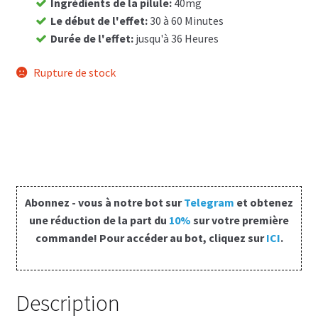
Ingrédients de la pilule
:
40mg
Le début de l'effet
:
30 à 60 Minutes
Panier
Durée de l'effet
:
jusqu'à 36 Heures
Conditions
Rupture de stock
Contacts
Méthodes d’expédition
Modes de paiement
Abonnez - vous à notre bot sur
Telegram
et obtenez
Mentions Légales
une réduction de la part du
10%
sur votre première
commande! Pour accéder au bot, cliquez sur
ICI
.
Mon compte
Paiement
Description