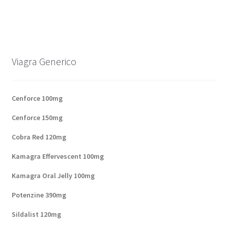
Panier
Conditions
Viagra Generico
Contacts
Cenforce 100mg
Méthodes d’expédition
Cenforce 150mg
Modes de paiement
Cobra Red 120mg
Mentions Légales
Kamagra Effervescent 100mg
Kamagra Oral Jelly 100mg
Mon compte
Potenzine 390mg
Paiement
Sildalist 120mg