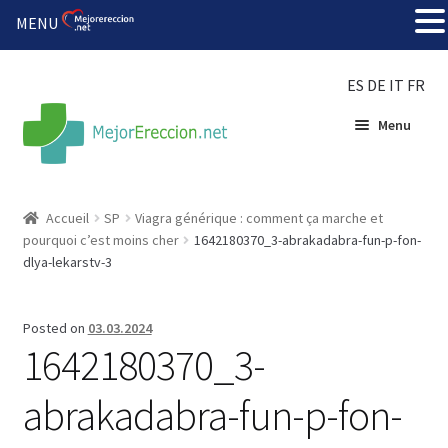
MENU
ES
DE
IT
FR
Menu
Accueil
Accueil
SP
Viagra générique : comment ça marche et
pourquoi c’est moins cher
1642180370_3-abrakadabra-fun-p-fon-
Roue de la fortune
dlya-lekarstv-3
Organiser une fête
Posted on
03.03.2024
1642180370_3-
Solution bon marché
abrakadabra-fun-p-fon-
Súper amantes