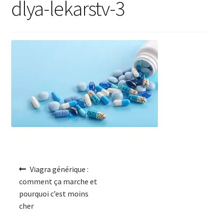
dlya-lekarstv-3
Voyage romantique.
Faire la fête
Comment choisir?
Base de données de produits
D’accord
Halloween
Vérifiez le statut de votre Commande
Viagra générique :
comment ça marche et
Blogue
pourquoi c’est moins
cher
Blog